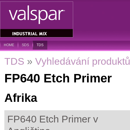
HOME
SDS
TDS
TDS
»
Vyhledávání produkt
FP640 Etch Primer
Afrika
FP640 Etch Primer v