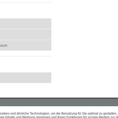
h
sisch
okies und ähnliche Technologien, um die Benutzung für Sie optimal zu gestalten, 
 wir Inhalte und Werbung anpassen und Ihnen Funktionen für soziale Medien zur V