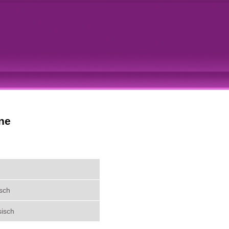
ne
isch
sisch