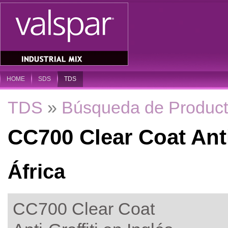
HOME
SDS
TDS
TDS
»
Búsqueda de Produc
CC700 Clear Coat Anti
África
CC700 Clear Coat