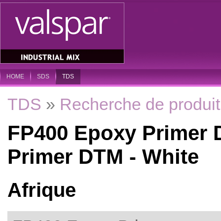
HOME
SDS
TDS
TDS
»
Recherche de produit
FP400 Epoxy Primer 
Primer DTM - White
Afrique