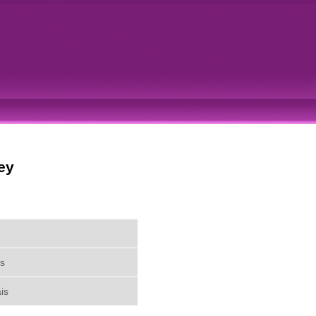
ey
s
is