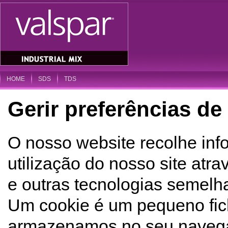
HOME
SDS
TDS
Gerir preferências de
O nosso website recolhe inf
utilização do nosso site atr
e outras tecnologias semelha
Um cookie é um pequeno fich
armazenamos no seu navegad