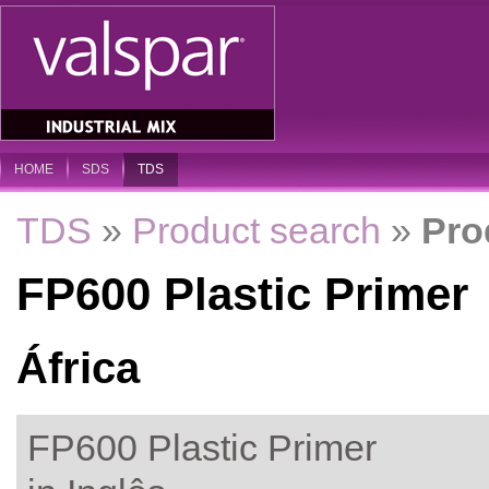
HOME
SDS
TDS
TDS
»
Product search
»
Pro
FP600 Plastic Primer
África
FP600 Plastic Primer